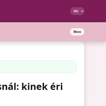
More
nál: kinek éri