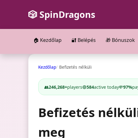
🎲 SpinDragons
🏠 Kezdőlap
🔐 Belépés
🎁 Bónuszok
Kezdőlap
Befizetés nélküli
👥
246,268+
players
🟢
584
active today
💸
97%
pa
Befizetés nélkül
meg