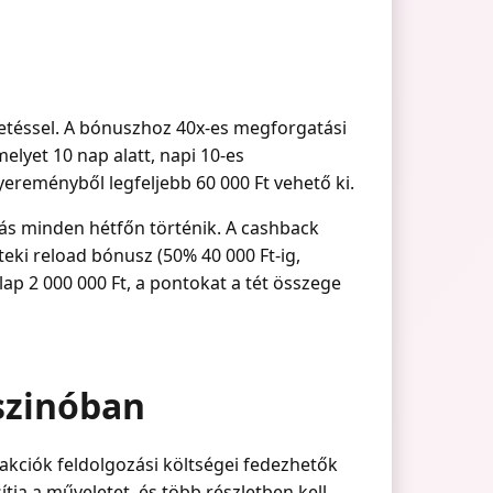
etéssel. A bónuszhoz 40x-es megforgatási
elyet 10 nap alatt, napi 10-es
reményből legfeljebb 60 000 Ft vehető ki.
írás minden hétfőn történik. A cashback
teki reload bónusz (50% 40 000 Ft-ig,
ap 2 000 000 Ft, a pontokat a tét összege
aszinóban
akciók feldolgozási költségei fedezhetők
tja a műveletet, és több részletben kell