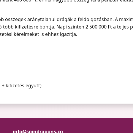
bb összegek aránytalanul drágák a feldolgozásban. A maximá
öbb kifizetésre bontja. Napi szinten 2 500 000 Ft a teljes 
izetési kérelmeket is ehhez igazítja.
 + kifizetés együtt)
info@spindragons.co