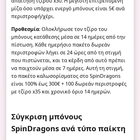
απαίτηση τζίρου x30. Η μέγιστη επιτρεπόμενη
μίζα όσο υπάρχει ενεργό μπόνους είναι 5€ ανά
περιστροφή/χέρι.
Προθεσμία
: Ολοκλήρωσε τον τζίρο του
μπόνους κατάθεσης μέσα σε 14 ημέρες από την
πίστωση. Κάθε ημερήσιο πακέτο δωρεάν
περιστροφών λήγει σε 24 ώρες από τη στιγμή
που πιστώνεται, και τα κέρδη από αυτό πρέπει
να παιχτούν μέσα σε 7 ημέρες. Αυτή τη στιγμή,
το πακέτο καλωσορίσματος στο SpinDragons
είναι 100% έως 300€ + 100 δωρεάν περιστροφές
με τζίρο x35 και χρονικό όριο 14 ημερών.
Σύγκριση μπόνους
SpinDragons ανά τύπο παίκτη