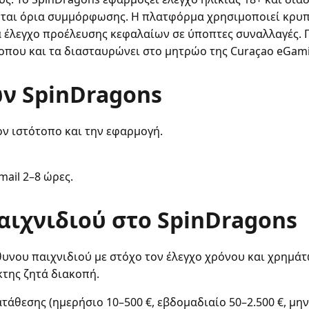
νται όρια συμμόρφωσης. Η πλατφόρμα χρησιμοποιεί κρυ
 έλεγχο προέλευσης κεφαλαίων σε ύποπτες συναλλαγές. Γ
οπου και τα διασταυρώνει στο μητρώο της Curaçao eGami
ν SpinDragons
ον ιστότοπο και την εφαρμογή.
mail 2–8 ώρες.
ιχνιδιού στο SpinDragons
θυνου παιχνιδιού με στόχο τον έλεγχο χρόνου και χρημ
της ζητά διακοπή.
τάθεσης (ημερήσιο 10–500 €, εβδομαδιαίο 50–2.500 €, μην