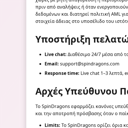
πριν από αναλήψεις ή όταν ενεργοποιού
δεδομένων και διατηρεί πολιτική AML για
στοιχεία άδειας στο υποσέλιδο του ιστότ
Υποστήριξη πελατώ
Live chat:
Διαθέσιμο 24/7 μέσα από τ
Email:
support@spindragons.com
Response time:
Live chat 1–3 λεπτά, e
Αρχές Υπεύθυνου Πα
Το SpinDragons εφαρμόζει κανόνες υπεύ
και την αποτροπή πρόσβασης όταν ο παίκ
Limits:
Το SpinDragons ορίζει όρια κα