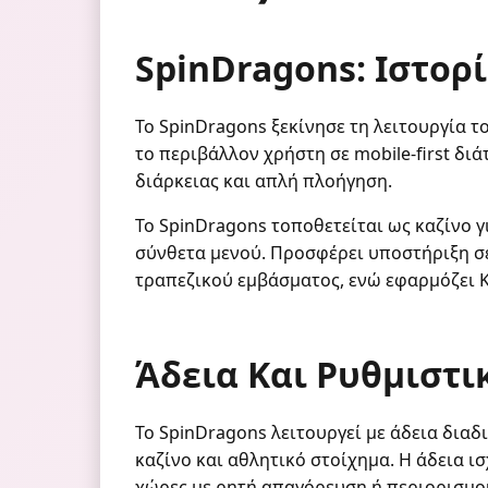
SpinDragons: Ιστορ
Το SpinDragons ξεκίνησε τη λειτουργία το
το περιβάλλον χρήστη σε mobile-first δι
διάρκειας και απλή πλοήγηση.
Το SpinDragons τοποθετείται ως καζίνο 
σύνθετα μενού. Προσφέρει υποστήριξη σε 
τραπεζικού εμβάσματος, ενώ εφαρμόζει 
Άδεια Και Ρυθμιστι
Το SpinDragons λειτουργεί με άδεια διαδ
καζίνο και αθλητικό στοίχημα. Η άδεια ι
χώρες με ρητή απαγόρευση ή περιορισμού