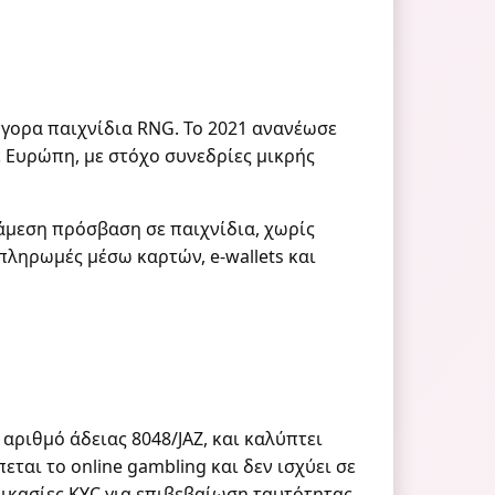
ρήγορα παιχνίδια RNG. Το 2021 ανανέωσε
ε Ευρώπη, με στόχο συνεδρίες μικρής
 άμεση πρόσβαση σε παιχνίδια, χωρίς
πληρωμές μέσω καρτών, e-wallets και
αριθμό άδειας 8048/JAZ, και καλύπτει
ται το online gambling και δεν ισχύει σε
δικασίες KYC για επιβεβαίωση ταυτότητας