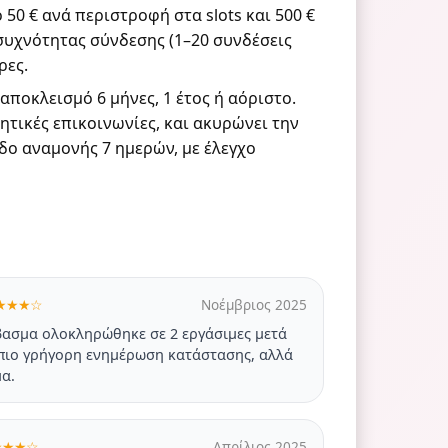
 50 € ανά περιστροφή στα slots και 500 €
 συχνότητας σύνδεσης (1–20 συνδέσεις
ρες.
αποκλεισμό 6 μήνες, 1 έτος ή αόριστο.
τικές επικοινωνίες, και ακυρώνει την
δο αναμονής 7 ημερών, με έλεγχο
★★★☆
Νοέμβριος 2025
βασμα ολοκληρώθηκε σε 2 εργάσιμες μετά
 πιο γρήγορη ενημέρωση κατάστασης, αλλά
α.
★★★☆
Απρίλιος 2025