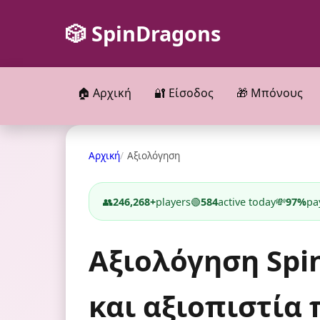
🎲 SpinDragons
🏠 Αρχική
🔐 Είσοδος
🎁 Μπόνους
Αρχική
Αξιολόγηση
👥
246,268+
players
🟢
584
active today
💸
97%
pa
Αξιολόγηση Spin
και αξιοπιστί