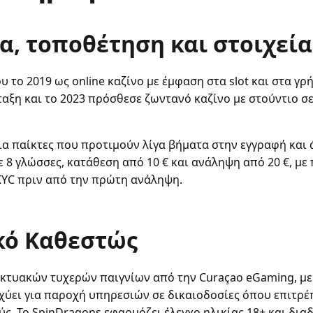
ία, τοποθέτηση και στοιχεία
υ το 2019 ως online καζίνο με έμφαση στα slot και στα γ
άταξη και το 2023 πρόσθεσε ζωντανό καζίνο με στούντιο σ
για παίκτες που προτιμούν λίγα βήματα στην εγγραφή και
8 γλώσσες, κατάθεση από 10 € και ανάληψη από 20 €, με 
KYC πριν από την πρώτη ανάληψη.
κό Καθεστώς
ικτυακών τυχερών παιγνίων από την Curaçao eGaming, με 
σχύει για παροχή υπηρεσιών σε δικαιοδοσίες όπου επιτρέπε
ς. Το SpinDragons εφαρμόζει έλεγχο ηλικίας 18+ και δια