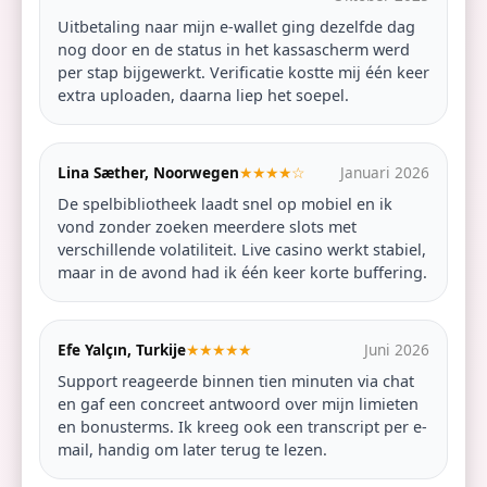
Uitbetaling naar mijn e-wallet ging dezelfde dag
nog door en de status in het kassascherm werd
per stap bijgewerkt. Verificatie kostte mij één keer
extra uploaden, daarna liep het soepel.
Lina Sæther, Noorwegen
★★★★☆
Januari 2026
De spelbibliotheek laadt snel op mobiel en ik
vond zonder zoeken meerdere slots met
verschillende volatiliteit. Live casino werkt stabiel,
maar in de avond had ik één keer korte buffering.
Efe Yalçın, Turkije
★★★★★
Juni 2026
Support reageerde binnen tien minuten via chat
en gaf een concreet antwoord over mijn limieten
en bonusterms. Ik kreeg ook een transcript per e-
mail, handig om later terug te lezen.