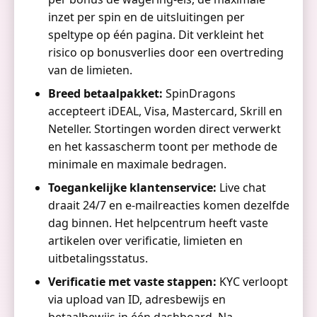
inzet per spin en de uitsluitingen per
speltype op één pagina. Dit verkleint het
risico op bonusverlies door een overtreding
van de limieten.
Breed betaalpakket:
SpinDragons
accepteert iDEAL, Visa, Mastercard, Skrill en
Neteller. Stortingen worden direct verwerkt
en het kassascherm toont per methode de
minimale en maximale bedragen.
Toegankelijke klantenservice:
Live chat
draait 24/7 en e-mailreacties komen dezelfde
dag binnen. Het helpcentrum heeft vaste
artikelen over verificatie, limieten en
uitbetalingsstatus.
Verificatie met vaste stappen:
KYC verloopt
via upload van ID, adresbewijs en
betaalbewijs in één dashboard. Na