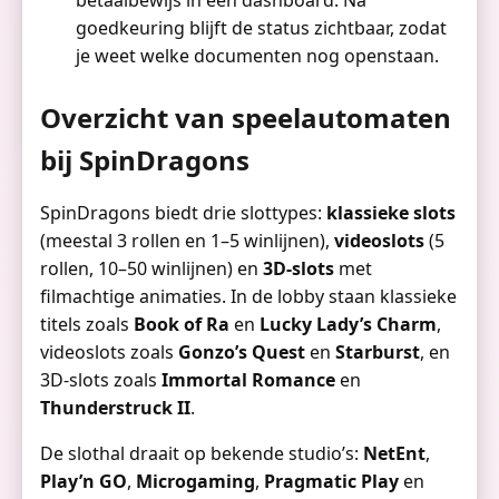
goedkeuring blijft de status zichtbaar, zodat
je weet welke documenten nog openstaan.
Overzicht van speelautomaten
bij SpinDragons
SpinDragons biedt drie slottypes:
klassieke slots
(meestal 3 rollen en 1–5 winlijnen),
videoslots
(5
rollen, 10–50 winlijnen) en
3D-slots
met
filmachtige animaties. In de lobby staan klassieke
titels zoals
Book of Ra
en
Lucky Lady’s Charm
,
videoslots zoals
Gonzo’s Quest
en
Starburst
, en
3D-slots zoals
Immortal Romance
en
Thunderstruck II
.
De slothal draait op bekende studio’s:
NetEnt
,
Play’n GO
,
Microgaming
,
Pragmatic Play
en