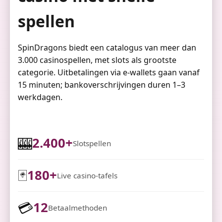
spellen
SpinDragons biedt een catalogus van meer dan
3.000 casinospellen, met slots als grootste
categorie. Uitbetalingen via e-wallets gaan vanaf
15 minuten; bankoverschrijvingen duren 1–3
werkdagen.
🎰
2.400+
Slotspellen
🃏
180+
Live casino-tafels
💳
12
Betaalmethoden