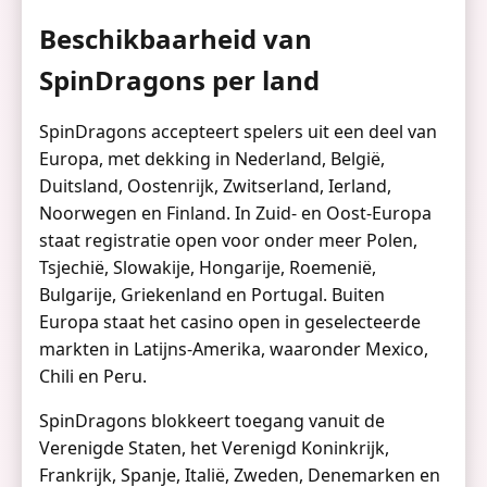
Beschikbaarheid van
SpinDragons per land
SpinDragons accepteert spelers uit een deel van
Europa, met dekking in Nederland, België,
Duitsland, Oostenrijk, Zwitserland, Ierland,
Noorwegen en Finland. In Zuid- en Oost-Europa
staat registratie open voor onder meer Polen,
Tsjechië, Slowakije, Hongarije, Roemenië,
Bulgarije, Griekenland en Portugal. Buiten
Europa staat het casino open in geselecteerde
markten in Latijns-Amerika, waaronder Mexico,
Chili en Peru.
SpinDragons blokkeert toegang vanuit de
Verenigde Staten, het Verenigd Koninkrijk,
Frankrijk, Spanje, Italië, Zweden, Denemarken en