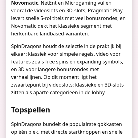
Novomatic
. NetEnt en Microgaming vullen
vooral de videoslots en 3D-slots, Pragmatic Play
levert snelle 5-rol titels met veel bonusrondes, en
Novomatic dekt het klassieke segment met
herkenbare landbased-varianten.
SpinDragons houdt de selectie in de praktijk bij
elkaar: klassiek voor simpele regels, video voor
features zoals free spins en expanding symbols,
en 3D voor langere bonusrondes met
verhaallijnen. Op dit moment ligt het
zwaartepunt bij videoslots; klassieke en 3D-slots
zitten als aparte categorieën in de lobby.
Topspellen
SpinDragons bundelt de populairste gokkasten
op één plek, met directe startknoppen en snelle