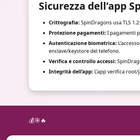
Sicurezza dell’app 
Crittografia:
SpinDragons usa TLS 1.2+ pe
Protezione pagamenti:
I pagamenti pa
Autenticazione biometrica:
L’accesso
enclave/keystore del telefono.
Verifica e controllo accessi:
SpinDragon
Integrità dell’app:
L’app verifica root/
💰
🎯
🔥