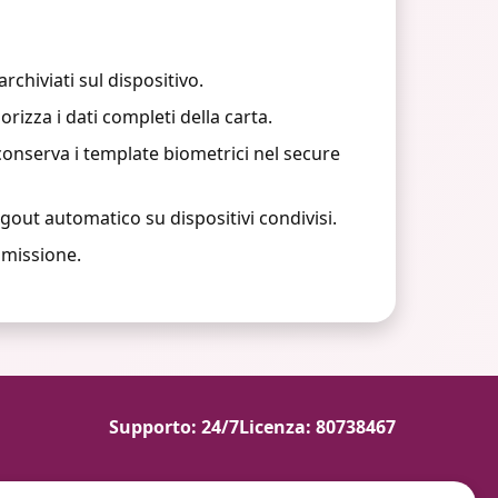
rchiviati sul dispositivo.
izza i dati completi della carta.
conserva i template biometrici nel secure
gout automatico su dispositivi condivisi.
nomissione.
Supporto: 24/7
Licenza: 80738467