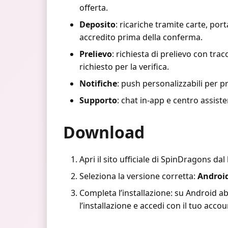
offerta.
Deposito
: ricariche tramite carte, po
accredito prima della conferma.
Prelievo
: richiesta di prelievo con tra
richiesto per la verifica.
Notifiche
: push personalizzabili per pr
Supporto
: chat in-app e centro assist
Download
Apri il sito ufficiale di SpinDragons da
Seleziona la versione corretta:
Android
Completa l’installazione: su Android abi
l’installazione e accedi con il tuo accou