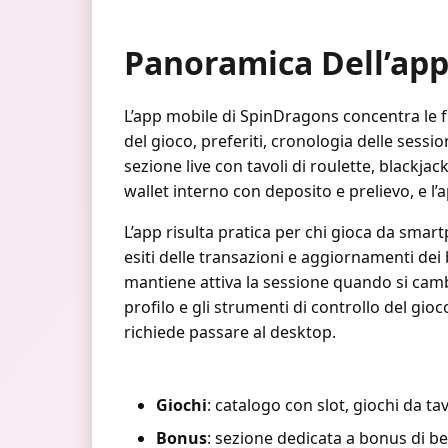
Panoramica Dell’ap
L’app mobile di SpinDragons concentra le fun
del gioco, preferiti, cronologia delle sessi
sezione live con tavoli di roulette, blackjac
wallet interno con deposito e prelievo, e l
L’app risulta pratica per chi gioca da smart
esiti delle transazioni e aggiornamenti dei
mantiene attiva la sessione quando si camb
profilo e gli strumenti di controllo del gioc
richiede passare al desktop.
Giochi
: catalogo con slot, giochi da tav
Bonus
: sezione dedicata a bonus di b