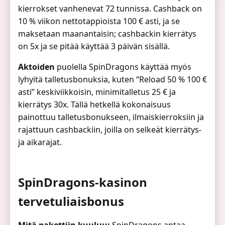
kierrokset vanhenevat 72 tunnissa. Cashback on
10 % viikon nettotappioista 100 € asti, ja se
maksetaan maanantaisin; cashbackin kierrätys
on 5x ja se pitää käyttää 3 päivän sisällä.
Aktoiden
puolella SpinDragons käyttää myös
lyhyitä talletusbonuksia, kuten “Reload 50 % 100 €
asti” keskiviikkoisin, minimitalletus 25 € ja
kierrätys 30x. Tällä hetkellä kokonaisuus
painottuu talletusbonukseen, ilmaiskierroksiin ja
rajattuun cashbackiin, joilla on selkeät kierrätys-
ja aikarajat.
SpinDragons-kasinon
tervetuliaisbonus
Mitä pakettiin kuuluu:
SpinDragons antaa