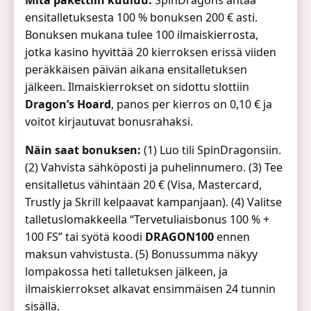
ensitalletuksesta 100 % bonuksen 200 € asti.
Bonuksen mukana tulee 100 ilmaiskierrosta,
jotka kasino hyvittää 20 kierroksen erissä viiden
peräkkäisen päivän aikana ensitalletuksen
jälkeen. Ilmaiskierrokset on sidottu slottiin
Dragon’s Hoard
, panos per kierros on 0,10 € ja
voitot kirjautuvat bonusrahaksi.
Näin saat bonuksen:
(1) Luo tili SpinDragonsiin.
(2) Vahvista sähköposti ja puhelinnumero. (3) Tee
ensitalletus vähintään 20 € (Visa, Mastercard,
Trustly ja Skrill kelpaavat kampanjaan). (4) Valitse
talletuslomakkeella “Tervetuliaisbonus 100 % +
100 FS” tai syötä koodi
DRAGON100
ennen
maksun vahvistusta. (5) Bonussumma näkyy
lompakossa heti talletuksen jälkeen, ja
ilmaiskierrokset alkavat ensimmäisen 24 tunnin
sisällä.