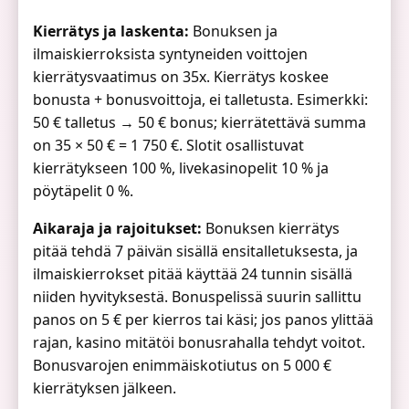
Kierrätys ja laskenta:
Bonuksen ja
ilmaiskierroksista syntyneiden voittojen
kierrätysvaatimus on 35x. Kierrätys koskee
bonusta + bonusvoittoja, ei talletusta. Esimerkki:
50 € talletus → 50 € bonus; kierrätettävä summa
on 35 × 50 € = 1 750 €. Slotit osallistuvat
kierrätykseen 100 %, livekasinopelit 10 % ja
pöytäpelit 0 %.
Aikaraja ja rajoitukset:
Bonuksen kierrätys
pitää tehdä 7 päivän sisällä ensitalletuksesta, ja
ilmaiskierrokset pitää käyttää 24 tunnin sisällä
niiden hyvityksestä. Bonuspelissä suurin sallittu
panos on 5 € per kierros tai käsi; jos panos ylittää
rajan, kasino mitätöi bonusrahalla tehdyt voitot.
Bonusvarojen enimmäiskotiutus on 5 000 €
kierrätyksen jälkeen.